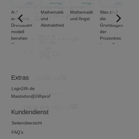
Auf
Mathematik
Mathematik
Was sind
ere
welchem
und
und Angst
die
ich
Dreisäulen
Abstraktheit
Grundlagen
nse
modell
der
beruhen
Prozentrec
Finanz-
hnung?
und
Wirtschafts
mathematik
?
Extras
Lsgn24h.de
Mastodon@24hprof
Kundendienst
Seitenübersicht
FAQ’s