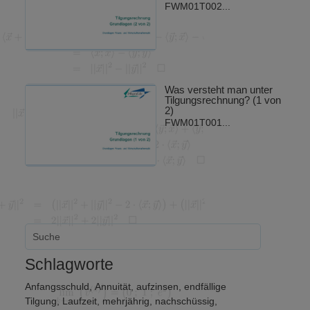
FWM01T002...
Was versteht man unter
Tilgungsrechnung? (1 von
2)
FWM01T001...
Schlagworte
Anfangsschuld
,
Annuität
,
aufzinsen
,
endfällige
Tilgung
,
Laufzeit
,
mehrjährig
,
nachschüssig
,