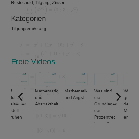
Restschuld
,
Tilgung
,
Zinsen
Kategorien
Tilgungsrechnung
Freie Videos
uf
Mathematik
Mathematik
Was sind
Welche
elchem
und
und Angst
die
grundlegen
eisäulen
Abstraktheit
Grundlagen
den
odell
der
Mengenop
eruhen
Prozentrec
erationen
nanz-
hnung?
unterscheid
nd
et man? (1
rtschafts
von 2)