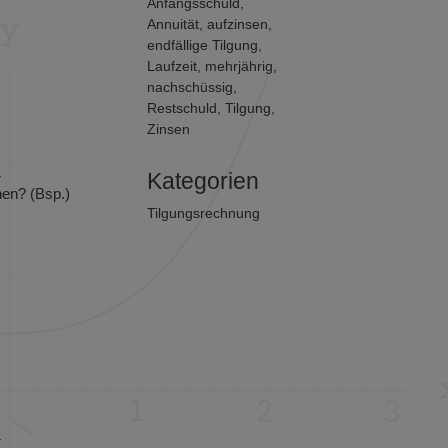
Anfangsschuld
,
Annuität
,
aufzinsen
,
endfällige Tilgung
,
Laufzeit
,
mehrjährig
,
nachschüssig
,
Restschuld
,
Tilgung
,
Zinsen
Kategorien
r
hen? (Bsp.)
Tilgungsrechnung
r