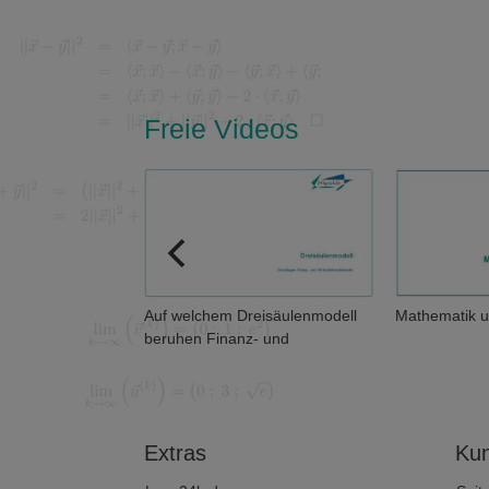
Freie Videos
en eigentlich
Auf welchem Dreisäulenmodell
Mathematik u
beruhen Finanz- und
Wirtschaftsmathematik?
Extras
Kun