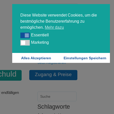
Diese Website verwendet Cookies, um die
bestmögliche Benutzererfahrung zu
ermöglichen.
Mehr dazu
Essentiell
Essentiell
Forgot your password?
Marketing
Marketing
Login
Alles Akzeptieren
Einstellungen Speichern
Jetzt Registrieren
chuld
Zugang & Preise
endfälligen
Schlagworte