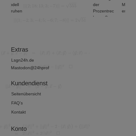
odell
der
Mengenop
eruhen
Prozentrec
erationen
inanz-
hnung?
unterscheid
nd
et man? (1
irtschafts
von 2)
athematik
Extras
Lsgn24h.de
Mastodon@24hprof
Kundendienst
Seitenübersicht
FAQ’s
Kontakt
Konto