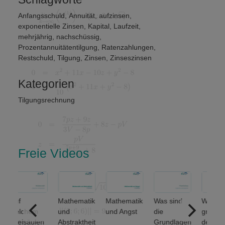
Anfangsschuld
,
Annuität
,
aufzinsen
,
exponentielle Zinsen
,
Kapital
,
Laufzeit
,
mehrjährig
,
nachschüssig
,
Prozentannuitätentilgung
,
Ratenzahlungen
,
Restschuld
,
Tilgung
,
Zinsen
,
Zinseszinsen
Kategorien
Tilgungsrechnung
Freie Videos
uf
Mathematik
Mathematik
Was sind
Welche
elchem
und
und Angst
die
grundlegen
reisäulen
Abstraktheit
Grundlagen
den