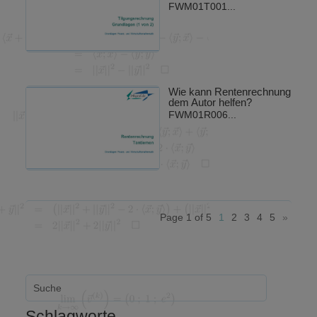
FWM01T001...
Wie kann Rentenrechnung
dem Autor helfen?
FWM01R006...
Page 1 of 5
1
2
3
4
5
»
Schlagworte