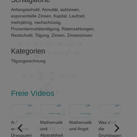
Anfangsschuld
,
Annuität
,
aufzinsen
,
exponentielle Zinsen
,
Kapital
,
Laufzeit
,
mehrjährig
,
nachschüssig
,
Prozentannuitätentilgung
,
Ratenzahlungen
,
Restschuld
,
Tilgung
,
Zinsen
,
Zinseszinsen
Kategorien
Tilgungsrechnung
Freie Videos
Auf
Mathematik
Mathematik
Was sind
Welche
welchem
und
und Angst
die
grundlege
Dreisäulen
Abstraktheit
Grundlagen
den