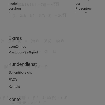
modell
der
Mengenop
beruhen
Prozentrec
erationen
Finanz-
hnung?
unterschei
und
et man? (
Wirtschafts
von 2)
mathematik
?
Extras
Lsgn24h.de
Mastodon@24hprof
Kundendienst
Seitenübersicht
FAQ’s
Kontakt
Konto