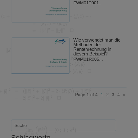
FWM01T001...
Wie verwendet man die
Methoden der
Rentenrechnung in
diesem Beispiel?
FWM01R005...
Page 1 of 4
1
2
3
4
»
Schlagworte