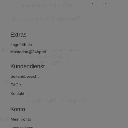
Finanz-
hnung?
untersche
und
et man? (
Wirtschafts
von 2)
mathematik
?
Extras
Lsgn24h.de
Mastodon@24hprof
Kundendienst
Seitenübersicht
FAQ’s
Kontakt
Konto
Mein Konto
Lesezeichen