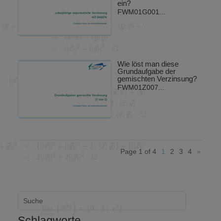
ein?
FWM01G001...
Wie löst man diese
Grundaufgabe der
gemischten Verzinsung?
FWM01Z007...
Page 1 of 4
1
2
3
4
»
Schlagworte