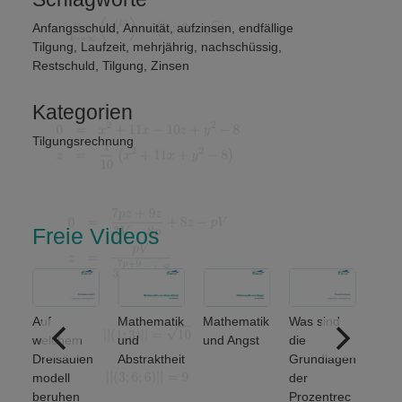
Anfangsschuld
,
Annuität
,
aufzinsen
,
endfällige
Tilgung
,
Laufzeit
,
mehrjährig
,
nachschüssig
,
Restschuld
,
Tilgung
,
Zinsen
Kategorien
Tilgungsrechnung
Freie Videos
Auf
Mathematik
Mathematik
Was sind
Welche
welchem
und
und Angst
die
grundlege
Dreisäulen
Abstraktheit
Grundlagen
den
modell
der
Mengeno
beruhen
Prozentrec
erationen