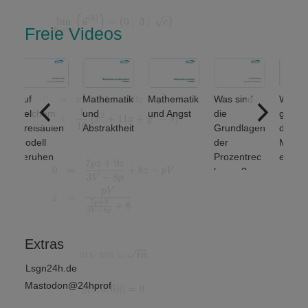
Freie Videos
uf
Mathematik
Mathematik
Was sind
Welche
welchem
und
und Angst
die
grundlegen
reisäulen
Abstraktheit
Grundlagen
den
odell
der
Mengenop
beruhen
Prozentrec
erationen
inanz-
hnung?
unterscheid
und
et man? (1
irtschafts
von 2)
mathematik
?
Extras
Lsgn24h.de
Mastodon@24hprof