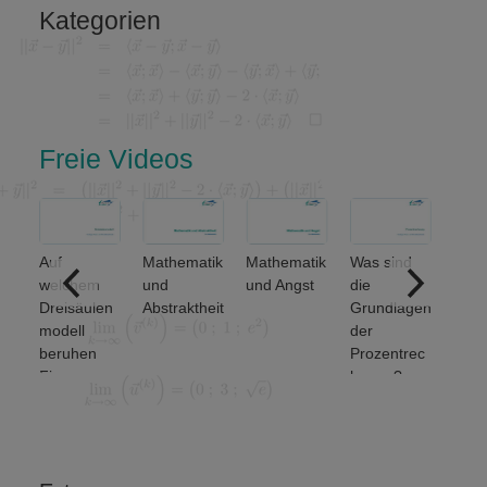
Kategorien
Freie Videos
Auf
Mathematik
Mathematik
Was sind
ere
welchem
und
und Angst
die
ich
Dreisäulen
Abstraktheit
Grundlagen
nse
modell
der
beruhen
Prozentrec
Finanz-
hnung?
und
Wirtschafts
mathematik
?