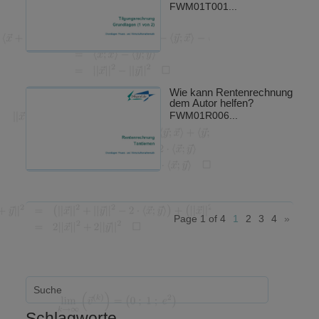
FWM01T001...
Wie kann Rentenrechnung
dem Autor helfen?
FWM01R006...
Page 1 of 4
1
2
3
4
»
Schlagworte