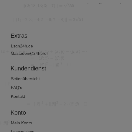
nanz-
hnung?
unterscheid
d
et man? (1
rtschafts
von 2)
thematik
Extras
Lsgn24h.de
Mastodon@24hprof
Kundendienst
Seitenübersicht
FAQ’s
Kontakt
Konto
Mein Konto
Lesezeichen