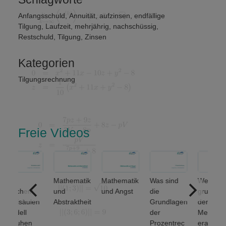
Anfangsschuld
,
Annuität
,
aufzinsen
,
endfällige
Tilgung
,
Laufzeit
,
mehrjährig
,
nachschüssig
,
Restschuld
,
Tilgung
,
Zinsen
Kategorien
Tilgungsrechnung
Freie Videos
f
Mathematik
Mathematik
Was sind
Welche
lchem
und
und Angst
die
grundlegen
eisäulen
Abstraktheit
Grundlagen
den
dell
der
Mengenop
ruhen
Prozentrec
erationen