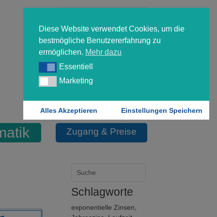
Diese Website verwendet Cookies, um die
bestmögliche Benutzererfahrung zu
ermöglichen.
Mehr dazu
Essentiell
Essentiell
Forgot your password?
Marketing
Marketing
Login
Alles Akzeptieren
Einstellungen Speichern
matik
Zugang & Preise
Schlagworte
exponentielle Zinsen
,