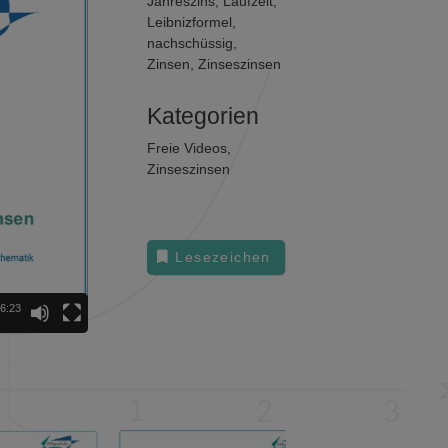
Jahreszins
,
Laufzeit
,
Leibnizformel
,
nachschüssig
,
Zinsen
,
Zinseszinsen
Kategorien
Freie Videos
,
Zinseszinsen
Lesezeichen
6:23