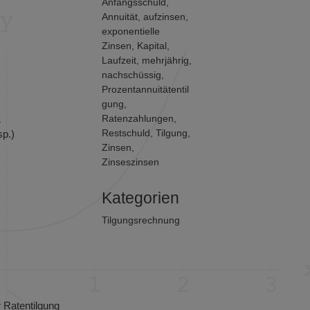
Anfangsschuld
,
Annuität
,
aufzinsen
,
exponentielle
Zinsen
,
Kapital
,
Laufzeit
,
mehrjährig
,
nachschüssig
,
Prozentannuitätentil
gung
,
Ratenzahlungen
,
r
Restschuld
,
Tilgung
,
sp.)
Zinsen
,
Zinseszinsen
Kategorien
Tilgungsrechnung
 Ratentilgung