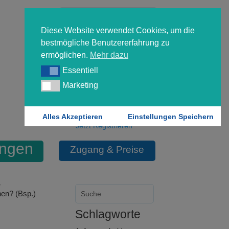
Diese Website verwendet Cookies, um die
bestmögliche Benutzererfahrung zu
ermöglichen.
Mehr dazu
Essentiell
Essentiell
Forgot your password?
Marketing
Marketing
Login
Alles Akzeptieren
Einstellungen Speichern
Jetzt Registrieren
ungen
Zugang & Preise
r
hen? (Bsp.)
Schlagworte