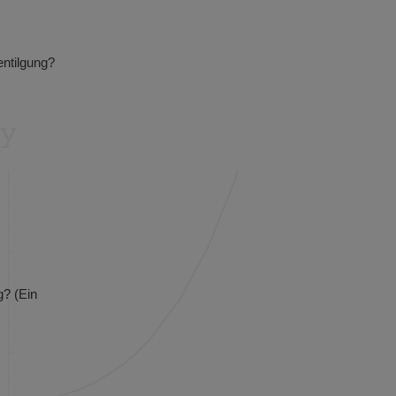
entilgung?
g? (Ein