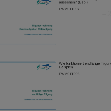
aussehen? (Bsp.)
FWM01T007...
Wie funktioniert endfällige Tilgun
Beispiel)
FWM01T006...