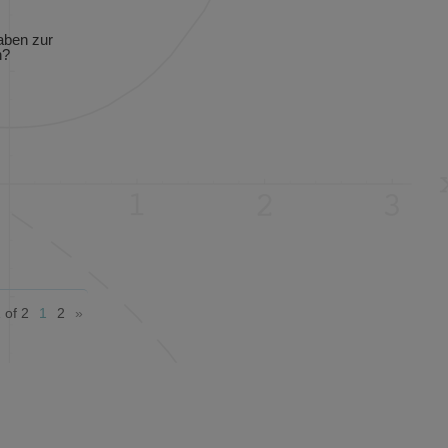
aben zur
n?
 of 2
1
2
»