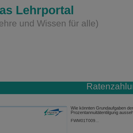
as Lehrportal
ehre und Wissen für alle)
Ratenzahl
Wie könnten Grundaufgaben de
Prozentannuitätentilgung ausse
FWM01T009...