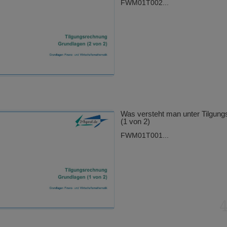
FWM01T002...
Was versteht man unter Tilgun
(1 von 2)
FWM01T001...