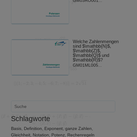
GM03RO001...
Welche Zahlenmengen
sind $\mathbb{N}$,
$\mathbb{Z}$,
$\mathbb{Q}$ und
$\mathbb{R}$?
GM01ML005...
Schlagworte
Basis
,
Definition
,
Exponent
,
ganze Zahlen
,
Gleichheit
,
Notation
,
Potenz
,
Rechenregeln