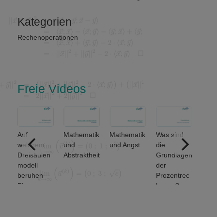
Kategorien
Rechenoperationen
Freie Videos
Auf
Mathematik
Mathematik
Was sind
Welc
welchem
und
und Angst
die
grun
Dreisäulen
Abstraktheit
Grundlagen
den
modell
der
Meng
beruhen
Prozentrec
erati
Finanz-
hnung?
unter
und
et ma
Wirtschafts
von 2
mathematik