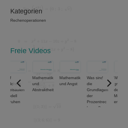
Kategorien
Rechenoperationen
Freie Videos
uf
Mathematik
Mathematik
Was sind
Welche
elchem
und
und Angst
die
grundlegen
reisäulen
Abstraktheit
Grundlagen
den
odell
der
Mengenop
eruhen
Prozentrec
erationen
inanz-
hnung?
unterscheid
nd
et man? (1
irtschafts
von 2)
athematik