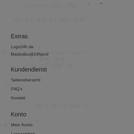
nanz-
hnung?
unterscheid
d
et man? (1
tschafts
von 2)
thematik
Extras
Lsgn24h.de
Mastodon@24hprof
Kundendienst
Seitenübersicht
FAQ’s
Kontakt
Konto
Mein Konto
Lesezeichen