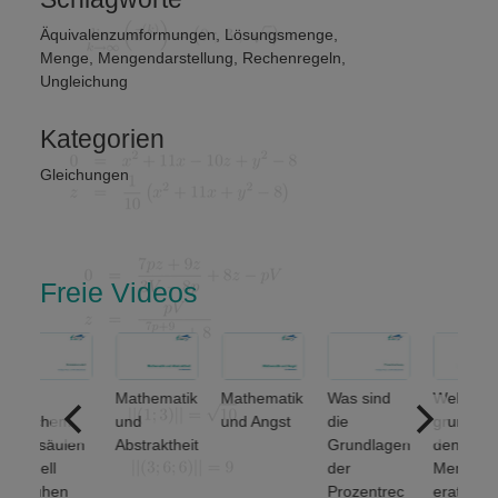
Äquivalenzumformungen
,
Lösungsmenge
,
Menge
,
Mengendarstellung
,
Rechenregeln
,
Ungleichung
Kategorien
Gleichungen
Freie Videos
f
Mathematik
Mathematik
Was sind
Welche
lchem
und
und Angst
die
grundlegen
eisäulen
Abstraktheit
Grundlagen
den
dell
der
Mengenop
ruhen
Prozentrec
erationen