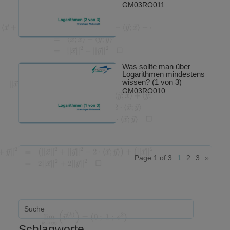
GM03RO011...
Was sollte man über
Logarithmen mindestens
wissen? (1 von 3)
GM03RO010...
Page 1 of 3
1
2
3
»
Schlagworte