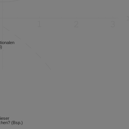
tionalen
)
dieser
chen? (Bsp.)