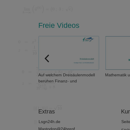
Freie Videos
uf welchem Dreisäulenmodell
Mathematik und Abstraktheit
eruhen Finanz- und
irtschaftsmathematik?
Extras
Kun
Lsgn24h.de
Seit
Mastodon@24hprof