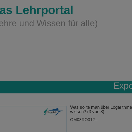
as Lehrportal
ehre und Wissen für alle)
Exp
Was sollte man über Logarithm
wissen? (3 von 3)
GM03RO012...