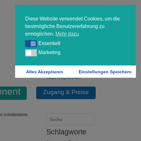
Diese Website verwendet Cookies, um die
bestmögliche Benutzererfahrung zu
ermöglichen.
Mehr dazu
Essentiell
Essentiell
Forgot your password?
Marketing
Marketing
Login
Alles Akzeptieren
Einstellungen Speichern
Jetzt Registrieren
onent
Zugang & Preise
en mindestens
Schlagworte