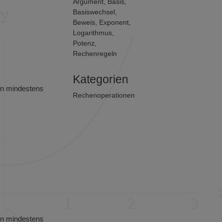
Argument
,
Basis
,
Basiswechsel
,
Beweis
,
Exponent
,
Logarithmus
,
Potenz
,
Rechenregeln
Kategorien
en mindestens
Rechenoperationen
en mindestens