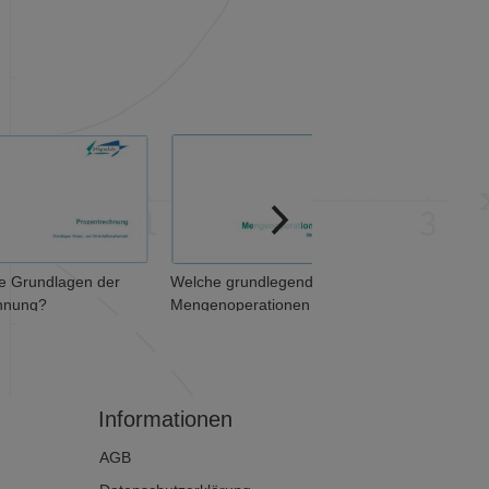
Welche grundlegenden
Welche Zahlenmengen sind
Mengenoperationen
$\mathbb{N}$, $\mathbb{Z}$,
unterscheidet man? (1 von 2)
$\mathbb{Q}$ und
$\mathbb{R}$?
Informationen
AGB