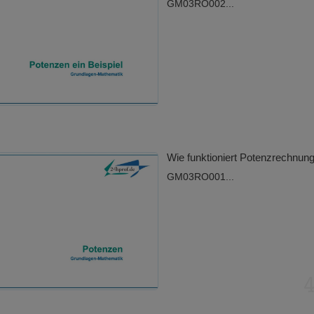
GM03RO002...
Wie funktioniert Potenzrechnun
GM03RO001...