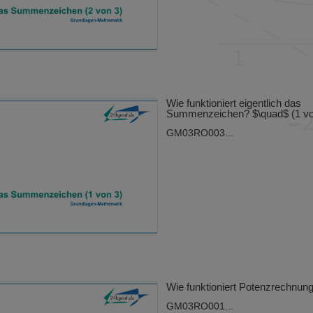
Wie funktioniert eigentlich das
Summenzeichen? $\quad$ (1 vo
GM03RO003...
Wie funktioniert Potenzrechnun
GM03RO001...