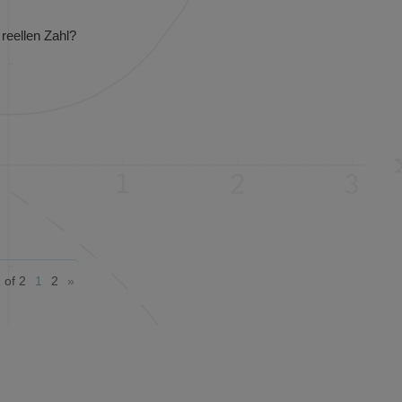
 reellen Zahl?
 of 2
1
2
»