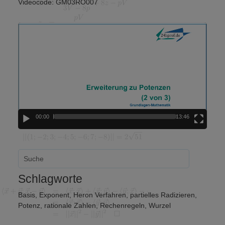
Videocode: GM03RO007
Video-
Player
00:00
13:46
Schlagworte
Basis
,
Exponent
,
Heron Verfahren
,
partielles Radizieren
,
Potenz
,
rationale Zahlen
,
Rechenregeln
,
Wurzel