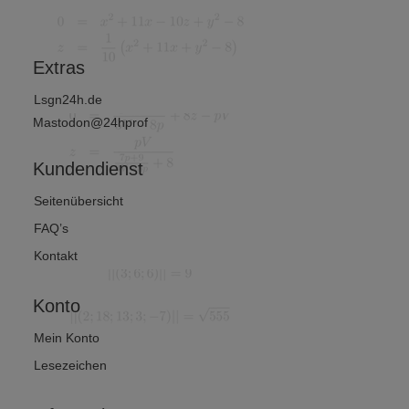
chafts
von 2)
ematik
Extras
Lsgn24h.de
Mastodon@24hprof
Kundendienst
Seitenübersicht
FAQ’s
Kontakt
Konto
Mein Konto
Lesezeichen