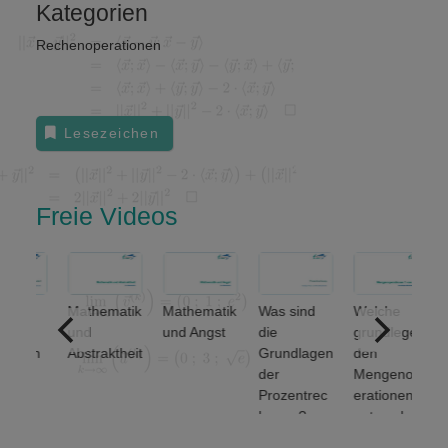
Kategorien
Rechenoperationen
Lesezeichen
Freie Videos
Mathematik
Mathematik
Was sind
Welche
hem
und
und Angst
die
grundlegen
äulen
Abstraktheit
Grundlagen
den
l
der
Mengenop
hen
Prozentrec
erationen
}
z-
hnung?
unterscheid
et man? (1
}