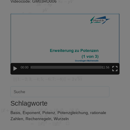
Videocode: GM03RO006
Video-
Player
00:00
11:56
Schlagworte
Basis
,
Exponent
,
Potenz
,
Potenzgleichung
,
rationale
Zahlen
,
Rechenregeln
,
Wurzeln