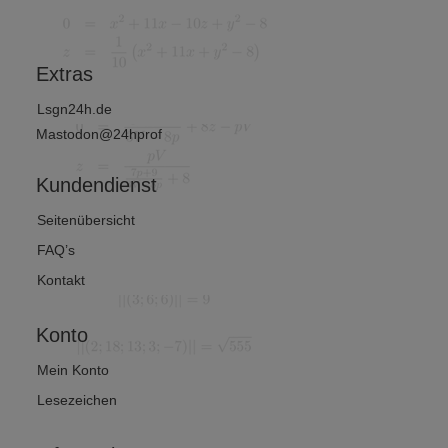
hafts
von 2)
$\
matik
Q
$
Extras
}$
Lsgn24h.de
Mastodon@24hprof
Kundendienst
Seitenübersicht
FAQ’s
Kontakt
Konto
Mein Konto
Lesezeichen