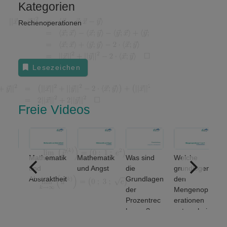
Kategorien
Rechenoperationen
Lesezeichen
Freie Videos
Mathematik
Mathematik
Was sind
Welche
W
em
und
und Angst
die
grundlegen
Z
ulen
Abstraktheit
Grundlagen
den
ge
der
Mengenop
$
en
Prozentrec
erationen
}$
-
hnung?
unterscheid
$
et man? (1
}$