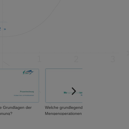
2
»
Welche grundlegenden
Welche Zahlenmengen sind
Mengenoperationen
$\mathbb{N}$, $\mathbb{Z}$,
unterscheidet man? (1 von 2)
$\mathbb{Q}$ und
$\mathbb{R}$?