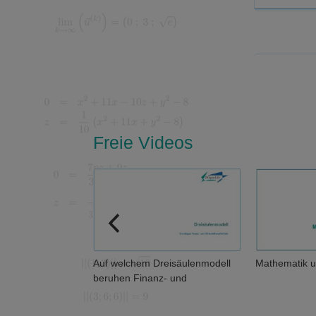
Freie Videos
uf welchem Dreisäulenmodell
Mathematik und Abstraktheit
eruhen Finanz- und
irtschaftsmathematik?