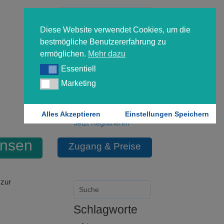
Diese Website verwendet Cookies, um die
bestmögliche Benutzererfahrung zu
ermöglichen.
Mehr dazu
Essentiell
Essentiell
Forgot your password?
Marketing
Marketing
Login
Alles Akzeptieren
Einstellungen Speichern
Jetzt Registrieren
insen
Zugang & Preise
zur
Schlagworte