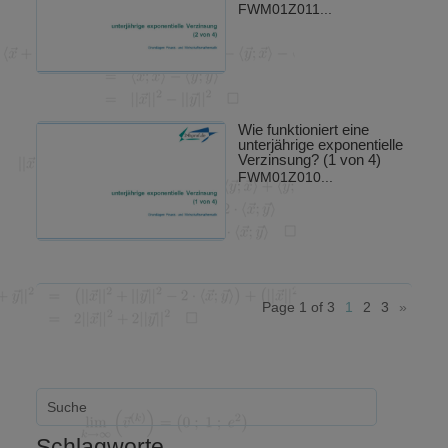
FWM01Z011...
Wie funktioniert eine
unterjährige exponentielle
Verzinsung? (1 von 4)
FWM01Z010...
Page 1 of 3
1
2
3
»
Schlagworte