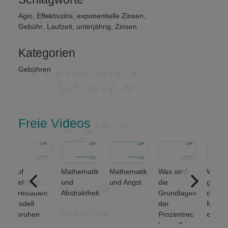
Agio
,
Effektivzins
,
exponentielle Zinsen
,
Gebühr
,
Laufzeit
,
unterjährig
,
Zinsen
Kategorien
Gebühren
Freie Videos
uf
Mathematik
Mathematik
Was sind
Welche
elchem
und
und Angst
die
grundlegen
reisäulen
Abstraktheit
Grundlagen
den
odell
der
Mengenop
eruhen
Prozentrec
erationen
inanz-
hnung?
unterscheid