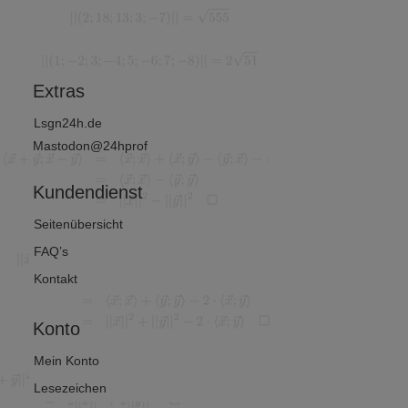
nd
et man? (1
irtschafts
von 2)
athematik
Extras
Lsgn24h.de
Mastodon@24hprof
Kundendienst
Seitenübersicht
FAQ’s
Kontakt
Konto
Mein Konto
Lesezeichen