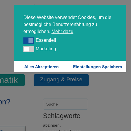
Diese Website verwendet Cookies, um die
bestmögliche Benutzererfahrung zu
ermöglichen.
Mehr dazu
Essentiell
Essentiell
Forgot your password?
Marketing
Marketing
Login
Alles Akzeptieren
Einstellungen Speichern
matik
Zugang & Preise
ion?
Schlagworte
abzinsen
,