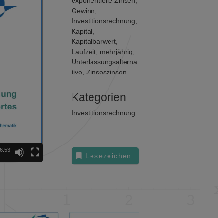
exponentielle Zinsen
,
Gewinn
,
Investitionsrechnung
,
Kapital
,
Kapitalbarwert
,
Laufzeit
,
mehrjährig
,
Unterlassungsalterna
tive
,
Zinseszinsen
Kategorien
Investitionsrechnung
6:53
Lesezeichen