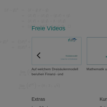
Freie Videos
en eigentlich
Auf welchem Dreisäulenmodell
Mathematik u
beruhen Finanz- und
Wirtschaftsmathematik?
Extras
Kun