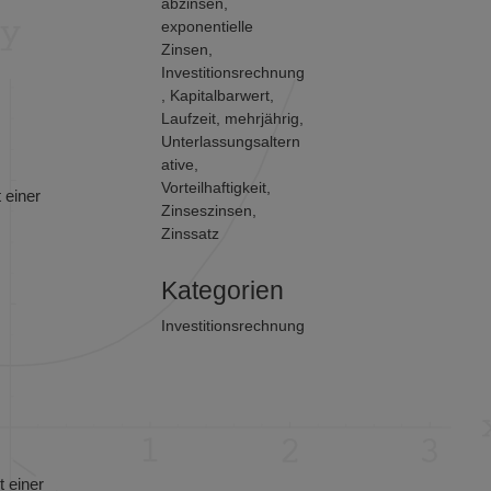
abzinsen
,
exponentielle
Zinsen
,
Investitionsrechnung
,
Kapitalbarwert
,
Laufzeit
,
mehrjährig
,
Unterlassungsaltern
ative
,
Vorteilhaftigkeit
,
 einer
Zinseszinsen
,
Zinssatz
Kategorien
Investitionsrechnung
 einer