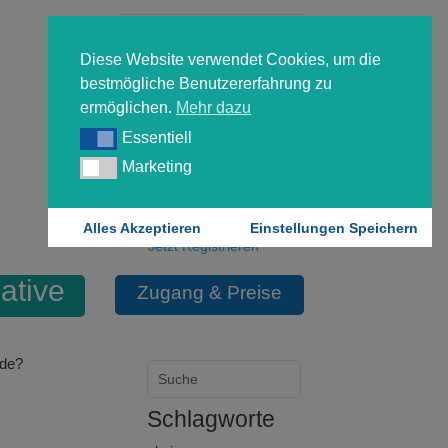
Diese Website verwendet Cookies, um die
bestmögliche Benutzererfahrung zu
ermöglichen.
Mehr dazu
Essentiell
Essentiell
Forgot your password?
Marketing
Marketing
Login
Alles Akzeptieren
Einstellungen Speichern
Jetzt Registrieren
ative
Zugang & Preise
ode?
Schlagworte