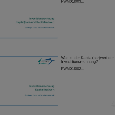
FWM01I003...
Was ist der Kapital(bar)wert der
Investitionsrechnung?
FWM01I002...