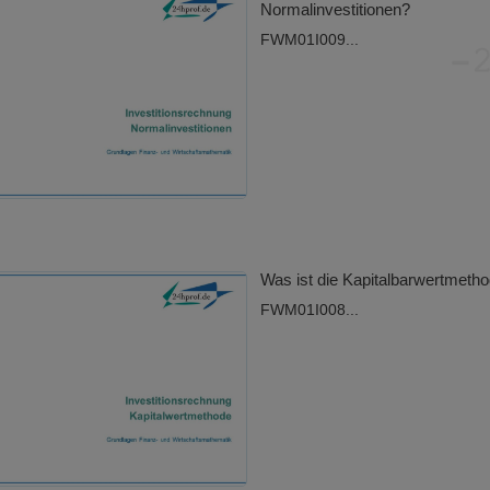
Normalinvestitionen?
FWM01I009...
Was ist die Kapitalbarwertmeth
FWM01I008...