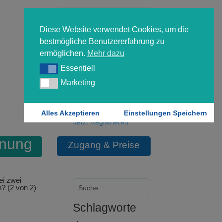
Diese Website verwendet Cookies, um die
bestmögliche Benutzererfahrung zu
ermöglichen.
Mehr dazu
Essentiell
Essentiell
Forgot your password?
Marketing
Marketing
Login
Alles Akzeptieren
Einstellungen Speichern
Jetzt Registrieren
hnung
Zugang & Preise
ei zwei
h? (2 von 2)
Schlagworte