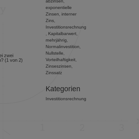
abzinsen
,
exponentielle
Zinsen
,
interner
Zins
,
Investitionsrechnung
,
Kapitalbarwert
,
mehrjährig
,
Normalinvestition
,
Nullstelle
,
ei zwei
Vorteilhaftigkeit
,
h? (1 von 2)
Zinseszinsen
,
Zinssatz
Kategorien
Investitionsrechnung