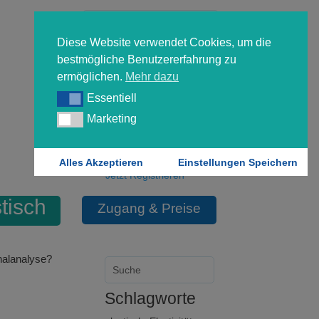
Diese Website verwendet Cookies, um die
bestmögliche Benutzererfahrung zu
ermöglichen.
Mehr dazu
Essentiell
Essentiell
Forgot your password?
Marketing
Marketing
Login
Alles Akzeptieren
Einstellungen Speichern
Jetzt Registrieren
tisch
Zugang & Preise
nalanalyse?
Schlagworte