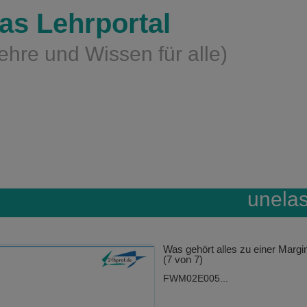
as Lehrportal
ehre und Wissen für alle)
unelas
Was gehört alles zu einer Margi
(7 von 7)
FWM02E005...