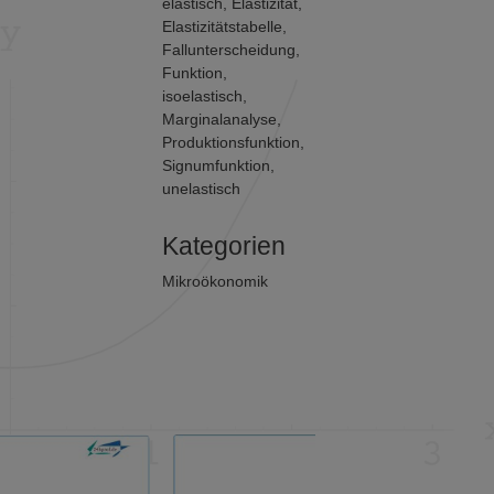
elastisch
,
Elastizität
,
Elastizitätstabelle
,
Fallunterscheidung
,
Funktion
,
isoelastisch
,
Marginalanalyse
,
Produktionsfunktion
,
Signumfunktion
,
unelastisch
Kategorien
Mikroökonomik