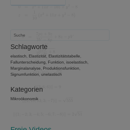
Schlagworte
elastisch
,
Elastizität
,
Elastizitätstabelle
,
Fallunterscheidung
,
Funktion
,
isoelastisch
,
Marginalanalyse
,
Produktionsfunktion
,
Signumfunktion
,
unelastisch
Kategorien
Mikroökonomik
Freie Videos