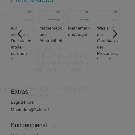
Auf
Mathematik
Mathematik
Was sind
Welc
welchem
und
und Angst
die
grun
Dreisäulen
Abstraktheit
Grundlagen
den
modell
der
Meng
beruhen
Prozentrec
erati
Finanz-
hnung?
unter
und
et ma
Wirtschafts
von 2
mathematik
?
Extras
Lsgn24h.de
Mastodon@24hprof
Kundendienst