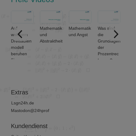
Auf
Mathematik
Mathematik
Was sind
ere
welchem
und
und Angst
die
ich
Dreisäulen
Abstraktheit
Grundlagen
nse
modell
der
beruhen
Prozentrec
Finanz-
hnung?
und
Wirtschafts
mathematik
?
Extras
Lsgn24h.de
Mastodon@24hprof
Kundendienst