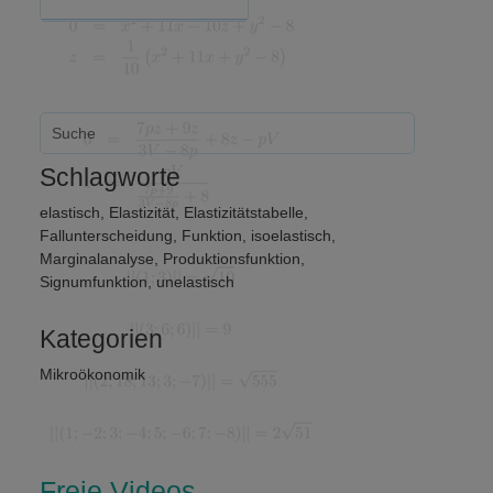
Schlagworte
elastisch
,
Elastizität
,
Elastizitätstabelle
,
Fallunterscheidung
,
Funktion
,
isoelastisch
,
Marginalanalyse
,
Produktionsfunktion
,
Signumfunktion
,
unelastisch
Kategorien
Mikroökonomik
Freie Videos