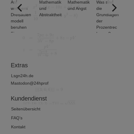
Auf
Mathematik
Mathematik
Was sind
ere
welchem
und
und Angst
die
ich
Dreisäulen
Abstraktheit
Grundlagen
nse
modell
der
beruhen
Prozentrec
Finanz-
hnung?
und
Wirtschafts
mathematik
?
Extras
Lsgn24h.de
Mastodon@24hprof
Kundendienst
Seitenübersicht
FAQ’s
Kontakt