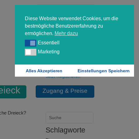
Diese Website verwendet Cookies, um die
bestmögliche Benutzererfahrung zu
ermöglichen.
Mehr dazu
Essentiell
Essentiell
Forgot your password?
Marketing
Marketing
Login
Alles Akzeptieren
Einstellungen Speichern
Jetzt Registrieren
eieck
Zugang & Preise
sche Dreieck?
Schlagworte