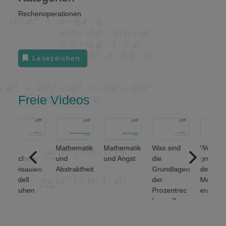
Rechenoperationen
Lesezeichen
Freie Videos
Auf
Mathematik
Mathematik
Was sind
Welche
welchem
und
und Angst
die
grundlegen
Dreisäulen
Abstraktheit
Grundlagen
den
modell
der
Mengenop
beruhen
Prozentrec
erationen
Finanz-
hnung?
unterschei
und
et man? (1
Wirtschafts
von 2)