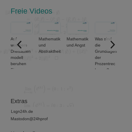
Freie Videos
Auf
Mathematik
Mathematik
Was sind
ere
welchem
und
und Angst
die
ich
Dreisäulen
Abstraktheit
Grundlagen
nse
modell
der
beruhen
Prozentrec
Finanz-
hnung?
und
Wirtschafts
mathematik
?
Extras
Lsgn24h.de
Mastodon@24hprof