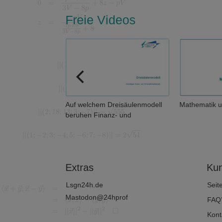
Freie Videos
en eigentlich
Auf welchem Dreisäulenmodell
Mathematik u
beruhen Finanz- und
Wirtschaftsmathematik?
Extras
Kun
Lsgn24h.de
Seit
Mastodon@24hprof
FAQ
Kont