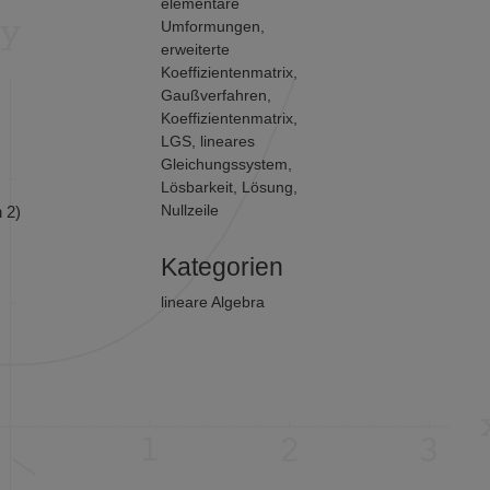
elementare
Umformungen
,
erweiterte
Koeffizientenmatrix
,
Gaußverfahren
,
Koeffizientenmatrix
,
LGS
,
lineares
Gleichungssystem
,
Lösbarkeit
,
Lösung
,
Nullzeile
 2)
Kategorien
lineare Algebra