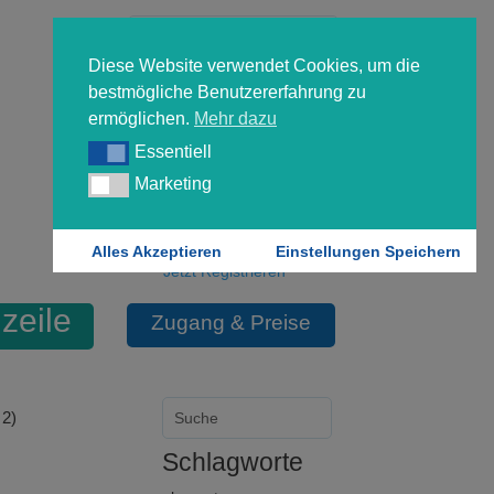
Diese Website verwendet Cookies, um die
bestmögliche Benutzererfahrung zu
ermöglichen.
Mehr dazu
Essentiell
Essentiell
Forgot your password?
Marketing
Marketing
Login
Alles Akzeptieren
Einstellungen Speichern
Jetzt Registrieren
lzeile
Zugang & Preise
 2)
Schlagworte