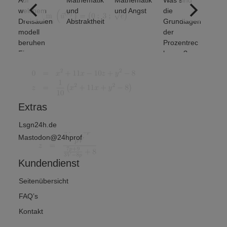
Auf
Mathematik
Mathematik
Was sind
Welche
welchem
und
und Angst
die
grundle
Dreisäulen
Abstraktheit
Grundlagen
den
modell
der
Mengen
beruhen
Prozentrec
eratione
Finanz-
hnung?
untersch
und
et man?
Wirtschafts
von 2)
mathematik
?
Extras
Lsgn24h.de
Mastodon@24hprof
Kundendienst
Seitenübersicht
FAQ’s
Kontakt