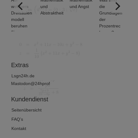
Auf
Mathematik
Mathematik
Was sind
Welche
welchem
und
und Angst
die
grundle
Dreisäulen
Abstraktheit
Grundlagen
den
modell
der
Mengen
beruhen
Prozentrec
eratione
Finanz-
hnung?
untersch
und
et man? 
Wirtschafts
von 2)
mathematik
?
Extras
Lsgn24h.de
Mastodon@24hprof
Kundendienst
Seitenübersicht
FAQ’s
Kontakt