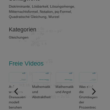
Diskriminante
,
Lösbarkeit
,
Lösungsmenge
,
Mitternachtsformel
,
Notation
,
pq-Formel
,
Quadratische Gleichung
,
Wurzel
Kategorien
Gleichungen
Freie Videos
Auf
Mathematik
Mathematik
Was sind
Welc
welchem
und
und Angst
die
grund
Dreisäulen
Abstraktheit
Grundlagen
den
modell
der
Meng
beruhen
Prozentrec
erati