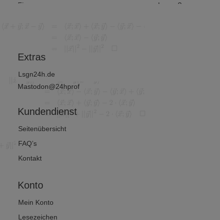
Finanz-
hnung?
unter
und
et ma
Wirtschafts
von 2
mathematik
?
Extras
Lsgn24h.de
Mastodon@24hprof
Kundendienst
Seitenübersicht
FAQ’s
Kontakt
Konto
Mein Konto
Lesezeichen