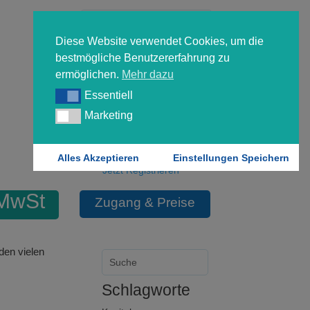
Diese Website verwendet Cookies, um die
bestmögliche Benutzererfahrung zu
ermöglichen.
Mehr dazu
Essentiell
Essentiell
Forgot your password?
Marketing
Marketing
Login
Alles Akzeptieren
Einstellungen Speichern
Jetzt Registrieren
MwSt
Zugang & Preise
den vielen
Schlagworte