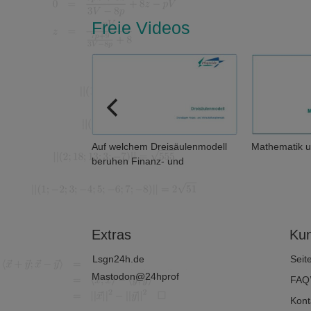
Freie Videos
en eigentlich
Auf welchem Dreisäulenmodell
Mathematik u
beruhen Finanz- und
Wirtschaftsmathematik?
Extras
Kun
Lsgn24h.de
Seit
Mastodon@24hprof
FAQ
Kont