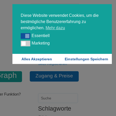
Diese Website verwendet Cookies, um die
bestmögliche Benutzererfahrung zu
ermöglichen.
Mehr dazu
Essentiell
Essentiell
Forgot your password?
Marketing
Marketing
Login
Alles Akzeptieren
Einstellungen Speichern
Jetzt Registrieren
raph
Zugang & Preise
ner Funktion?
Schlagworte