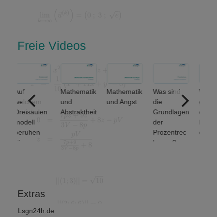
Freie Videos
Auf
Mathematik
Mathematik
Was sind
Welche
welchem
und
und Angst
die
grundlege
Dreisäulen
Abstraktheit
Grundlagen
den
modell
der
Mengenop
beruhen
Prozentrec
erationen
Finanz-
hnung?
unterschei
und
et man? (1
Wirtschafts
von 2)
mathematik
?
Extras
Lsgn24h.de