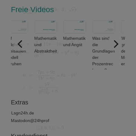
Freie Videos
uf
Mathematik
Mathematik
Was sind
Welche
elchem
und
und Angst
die
grundlegen
reisäulen
Abstraktheit
Grundlagen
den
odell
der
Mengenop
eruhen
Prozentrec
erationen
inanz-
hnung?
unterscheid
nd
et man? (1
irtschafts
von 2)
athematik
Extras
Lsgn24h.de
Mastodon@24hprof
Kundendienst