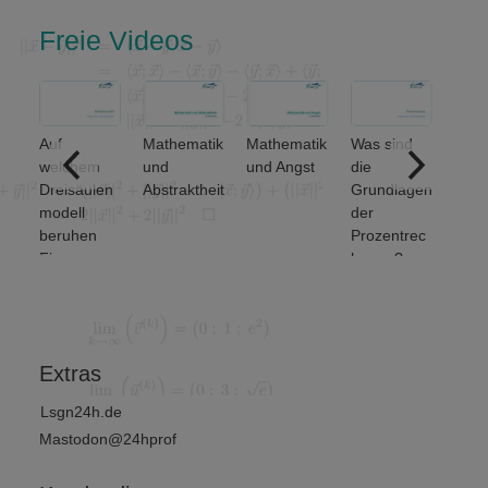
Freie Videos
Auf
Mathematik
Mathematik
Was sind
ere
welchem
und
und Angst
die
ich
Dreisäulen
Abstraktheit
Grundlagen
nse
modell
der
beruhen
Prozentrec
Finanz-
hnung?
und
Wirtschafts
mathematik
?
Extras
Lsgn24h.de
Mastodon@24hprof