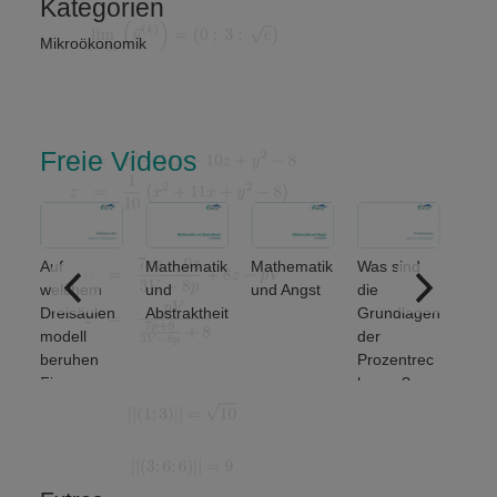
Kategorien
Mikroökonomik
Freie Videos
Auf
Mathematik
Mathematik
Was sind
ere
welchem
und
und Angst
die
ich
Dreisäulen
Abstraktheit
Grundlagen
nse
modell
der
beruhen
Prozentrec
Finanz-
hnung?
und
Wirtschafts
mathematik
?