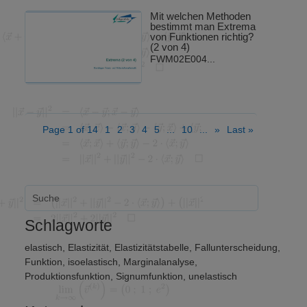
Mit welchen Methoden
bestimmt man Extrema
von Funktionen richtig?
(2 von 4)
FWM02E004...
Page 1 of 14
1
2
3
4
5
...
10
...
»
Last »
Schlagworte
elastisch
,
Elastizität
,
Elastizitätstabelle
,
Fallunterscheidung
,
Funktion
,
isoelastisch
,
Marginalanalyse
,
Produktionsfunktion
,
Signumfunktion
,
unelastisch