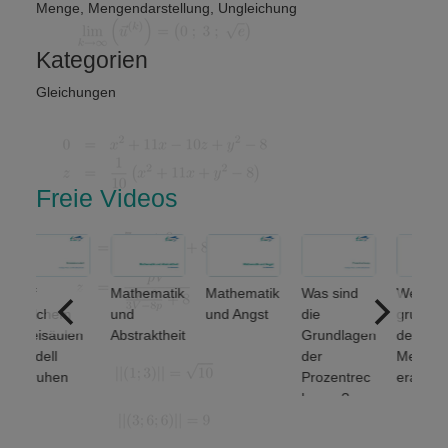
Menge
,
Mengendarstellung
,
Ungleichung
Kategorien
Gleichungen
Freie Videos
f
Mathematik
Mathematik
Was sind
Welche
elchem
und
und Angst
die
grundlegen
eisäulen
Abstraktheit
Grundlagen
den
dell
der
Mengenop
ruhen
Prozentrec
erationen
nanz-
hnung?
unterscheid
nd
et man? (1
rtschafts
von 2)