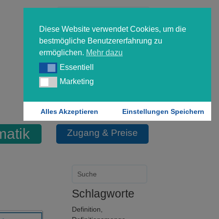
Diese Website verwendet Cookies, um die
bestmögliche Benutzererfahrung zu
ermöglichen.
Mehr dazu
Essentiell
Essentiell
Forgot your password?
Marketing
Marketing
Login
Alles Akzeptieren
Einstellungen Speichern
atik
Zugang & Preise
Schlagworte
Definition
,