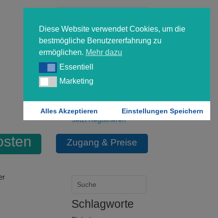
Diese Website verwendet Cookies, um die
bestmögliche Benutzererfahrung zu
ermöglichen.
Mehr dazu
Essentiell
Essentiell
Forgot your password?
Marketing
Marketing
Login
Alles Akzeptieren
Einstellungen Speichern
Jetzt Registrieren
osten
Zugang & Preise
er
Schlagworte