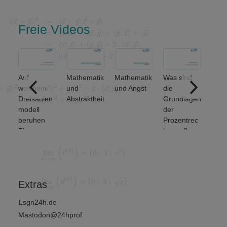
Freie Videos
Auf
Mathematik
Mathematik
Was sind
ere
welchem
und
und Angst
die
ich
Dreisäulen
Abstraktheit
Grundlagen
nse
modell
der
beruhen
Prozentrec
Finanz-
hnung?
und
Wirtschafts
mathematik
?
Extras
Lsgn24h.de
Mastodon@24hprof