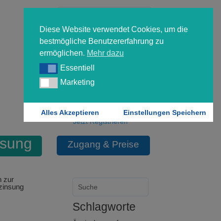
Diese Website verwendet Cookies, um die
bestmögliche Benutzererfahrung zu
ermöglichen.
Mehr dazu
Essentiell
Essentiell
Forgot your password?
Marketing
Marketing
Login
Alles Akzeptieren
Einstellungen Speichern
Jetzt Registrieren
nsung
Zugang & Preise
 zur
rzinsung
Schlagworte