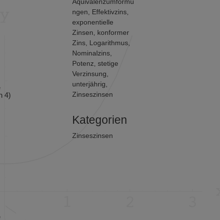
Äquivalenzumformu
ngen
,
Effektivzins
,
exponentielle
Zinsen
,
konformer
Zins
,
Logarithmus
,
Nominalzins
,
Potenz
,
stetige
Verzinsung
,
unterjährig
,
e
Zinseszinsen
n 4)
Kategorien
Zinseszinsen
e