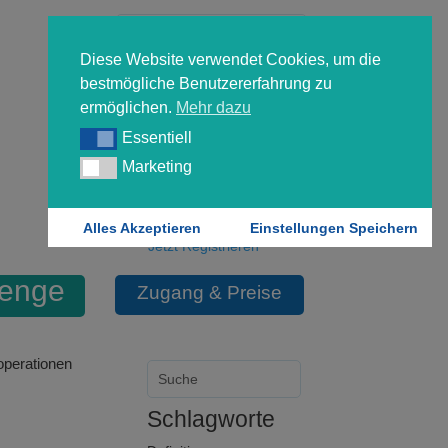
Diese Website verwendet Cookies, um die
bestmögliche Benutzererfahrung zu
ermöglichen.
Mehr dazu
Essentiell
Essentiell
Forgot your password?
Marketing
Marketing
Login
Alles Akzeptieren
Einstellungen Speichern
Jetzt Registrieren
menge
Zugang & Preise
perationen
Schlagworte