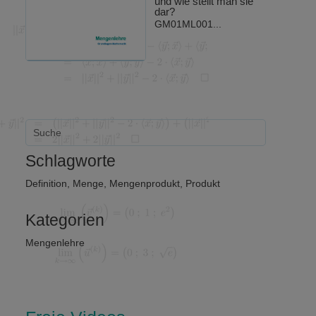
und wie stellt man sie
dar?
GM01ML001...
Schlagworte
Definition
,
Menge
,
Mengenprodukt
,
Produkt
Kategorien
Mengenlehre