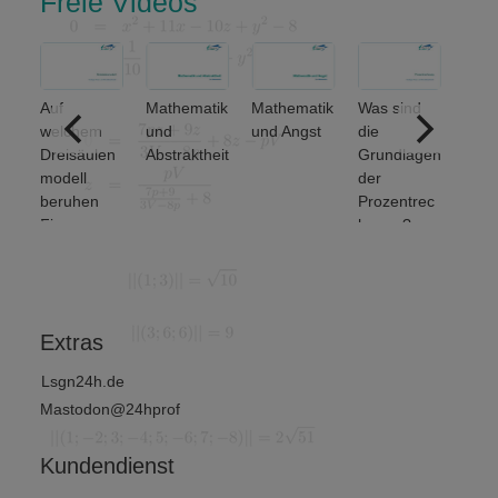
Freie Videos
Auf
Mathematik
Mathematik
Was sind
ere
welchem
und
und Angst
die
ich
Dreisäulen
Abstraktheit
Grundlagen
nse
modell
der
beruhen
Prozentrec
Finanz-
hnung?
und
Wirtschafts
mathematik
?
Extras
Lsgn24h.de
Mastodon@24hprof
Kundendienst