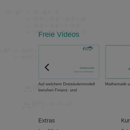
Freie Videos
en eigentlich
Auf welchem Dreisäulenmodell
Mathematik u
beruhen Finanz- und
Wirtschaftsmathematik?
Extras
Kun