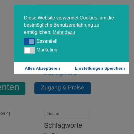
Diese Website verwendet Cookies, um die
bestmögliche Benutzererfahrung zu
ermöglichen.
Mehr dazu
Essentiell
Essentiell
Forgot your password?
Marketing
Marketing
Login
Alles Akzeptieren
Einstellungen Speichern
Jetzt Registrieren
nten
Zugang & Preise
on 4)
Schlagworte