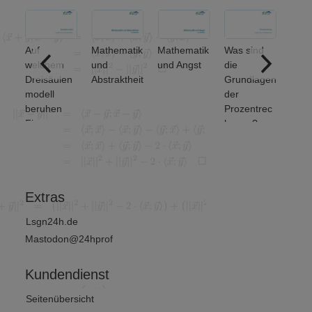
Auf
Mathematik
Mathematik
Was sind
Welch
welchem
und
und Angst
die
grund
Dreisäulen
Abstraktheit
Grundlagen
den
modell
der
Meng
beruhen
Prozentrec
erati
Finanz-
hnung?
unter
und
et ma
Wirtschafts
von 2
mathematik
?
Extras
Lsgn24h.de
Mastodon@24hprof
Kundendienst
Seitenübersicht