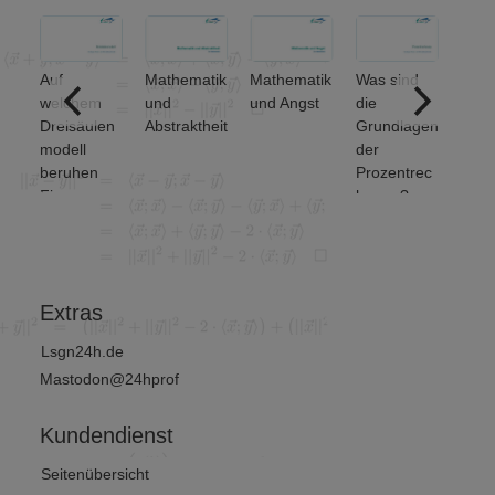
Auf
Mathematik
Mathematik
Was sind
Welc
welchem
und
und Angst
die
grun
Dreisäulen
Abstraktheit
Grundlagen
den
modell
der
Men
beruhen
Prozentrec
erati
Finanz-
hnung?
unte
und
et m
Wirtschafts
von 2
mathematik
?
Extras
Lsgn24h.de
Mastodon@24hprof
Kundendienst
Seitenübersicht